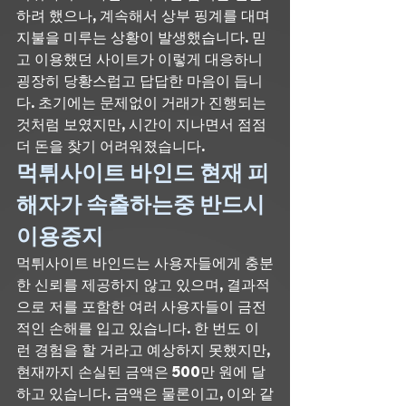
하려 했으나, 계속해서 상부 핑계를 대며 
지불을 미루는 상황이 발생했습니다. 믿
고 이용했던 사이트가 이렇게 대응하니 
굉장히 당황스럽고 답답한 마음이 듭니
다. 초기에는 문제없이 거래가 진행되는 
것처럼 보였지만, 시간이 지나면서 점점 
더 돈을 찾기 어려워졌습니다.
먹튀사이트 바인드 현재 피
해자가 속출하는중 반드시 
이용중지
먹튀사이트 바인드는 사용자들에게 충분
한 신뢰를 제공하지 않고 있으며, 결과적
으로 저를 포함한 여러 사용자들이 금전
적인 손해를 입고 있습니다. 한 번도 이
런 경험을 할 거라고 예상하지 못했지만, 
현재까지 손실된 금액은 500만 원에 달
하고 있습니다. 금액은 물론이고, 이와 같